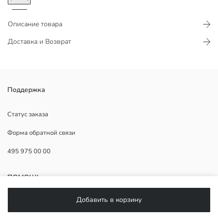
Описание товара
Доставка и Возврат
Поддержка
Статус заказа
Основная Ткань:
Форма обратной связи
Страна происхождения:
Продавец:
495 975 00 00
Бренд:
Пол:
Форма:
ПОМОЩЬ
Ткань:
Толщина:
Добавить в корзину
ЧаВо