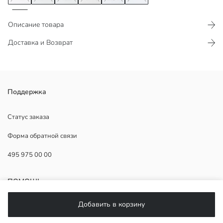
Описание товара
Доставка и Возврат
Футболка из пике, которая выделяется точечным узором и
Поддержка
воротником-стойкой, идеальным для классического и стильного
образа, обеспечивает комфорт в повседневной носке благодаря
Статус заказа
свободному крою. Вневременная вещь.
Форма обратной связи
495 975 00 00
Основная Ткань:
Страна происхождения:
ПОМОЩЬ
Продавец:
Бренд:
Добавить в корзину
Пол:
ЧаВо
Форма: