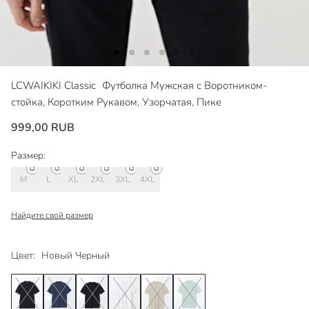
LCWAIKIKI Classic
Футболка Мужская с Воротником-
стойка, Коротким Рукавом, Узорчатая, Пике
999,00 RUB
Размер:
M
L
XL
2XL
3XL
4XL
Найдите свой размер
Цвет:
Новый Черный