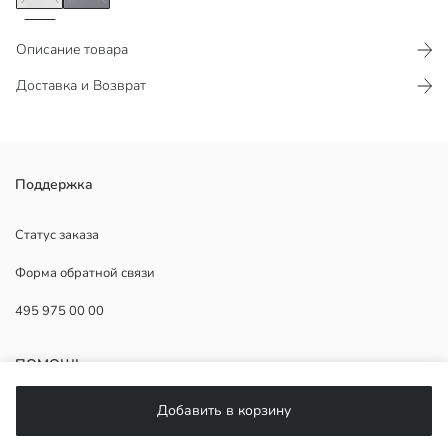
Описание товара
Доставка и Возврат
Благодаря структурированной ткани модель выглядит эффектно.
Поддержка
Изготовлена из высококачественных материалов, привлекает тех,
кто ценит долговечность и стиль. Благодаря минималистичному
Статус заказа
дизайну подходит к любому стилю и дарит элегантность.
Форма обратной связи
495 975 00 00
Основная Ткань:
Страна происхождения:
ПОМОЩЬ
Продавец:
Бренд:
Добавить в корзину
Пол:
ЧаВо
Форма: