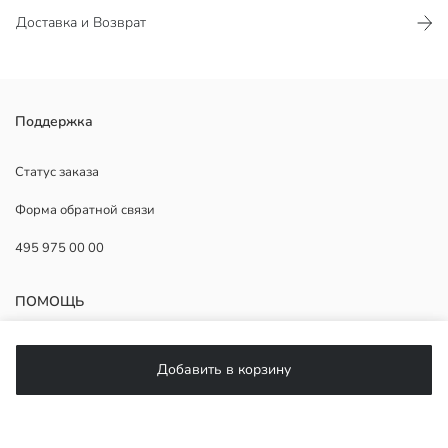
Доставка и Возврат
Поддержка
Основная Ткань:
Страна происхождения:
Продавец:
Статус заказа
Бренд:
Форма обратной связи
Пол:
Форма:
495 975 00 00
Ткань:
Толщина:
ПОМОЩЬ
ЧаВо
Добавить в корзину
Возврат
Подписывайтесь на нас