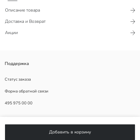
Описание товара
Доставка и Возврат
Акции
Мужская футболка свободного кроя с круглым вырезом и
Поддержка
короткими рукавами. Изготовлена из 100% хлопка.
Статус заказа
Форма обратной связи
Основная Ткань:
495 975 00 00
Страна происхождения:
Продавец:
Бренд:
ПОМОЩЬ
Пол:
Форма:
Добавить в корзину
Ткань:
ЧаВо