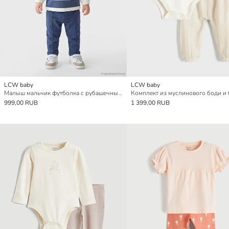
LCW baby
LCW baby
Малыш мальчик футболка с рубашечным воротником и брюки
999,00 RUB
1 399,00 RUB