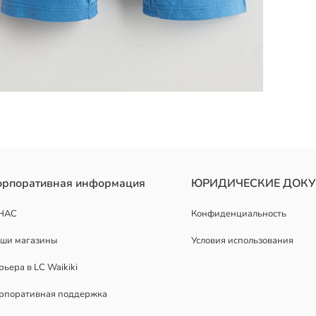
ми рукавами, выполнен из джерси из 100% хлопка и имеет коротк
орпоративная информация
ЮРИДИЧЕСКИЕ ДОК
НАС
Конфиденциальность
ши магазины
Условия использования
рьера в LC Waikiki
рпоративная поддержка