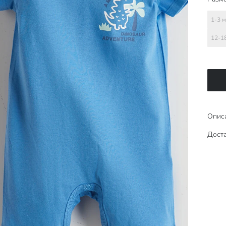
1-3 
12-1
Опис
Доста