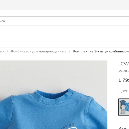
ных
Комбинезон для новорожденных
Комплект из 3-х штук комбинезо
LCW
малы
1 79
Цвет:
Разме