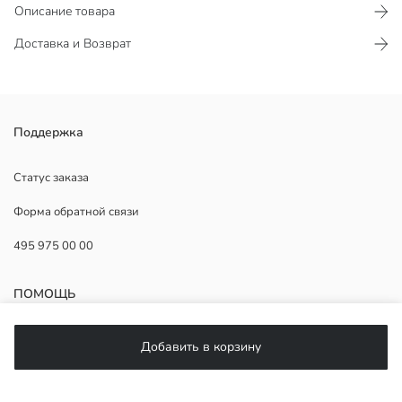
Описание товара
Доставка и Возврат
Футболка с коротким рукавом выполнена из джерси с круглым
Поддержка
вырезом.
Статус заказа
Форма обратной связи
Основная Ткань:
495 975 00 00
Страна происхождения:
Продавец:
Бренд:
ПОМОЩЬ
Пол:
Форма:
Ткань:
ЧаВо
Добавить в корзину
Толщина:
Возврат
Подписывайтесь на нас