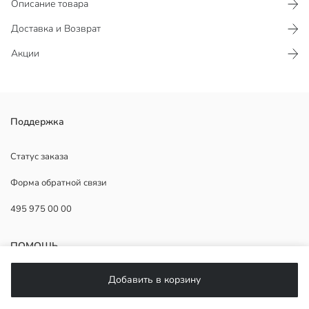
Описание товара
Доставка и Возврат
Акции
Куртка для девочек с капюшоном и застежкой-молнией спереди
Поддержка
из жатой ткани. Манжеты длинных рукавов на резинке и два
кармана спереди.
Статус заказа
Основная Ткань:
Форма обратной связи
Подкладка:
Страна происхождения:
495 975 00 00
Продавец:
Бренд:
Пол:
ПОМОЩЬ
Форма:
Ткань:
Добавить в корзину
Толщина:
ЧаВо
Длина:
Возврат
Материал подкладки: