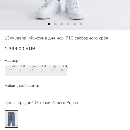
LCW Jeans
Мужские джинсы 710 свободного кроя
1 399,00 RUB
Размер:
27
28
30
32
34
36
Найдите свой размер
Цвет:
Средний Оттенок Индиго Родео