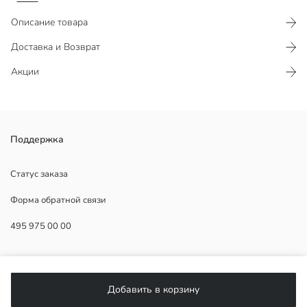
Описание товара
Доставка и Возврат
Акции
Мужские джинсы свободного кроя из ткани с высоким
Поддержка
содержанием хлопка. Имеют дизайн с пятью карманами и
застежку на молнию и пуговицу.
Статус заказа
Форма обратной связи
495 975 00 00
Основная Ткань:
Страна происхождения:
Продавец:
ПОМОЩЬ
Бренд:
Пол:
Добавить в корзину
Форма:
ЧаВо