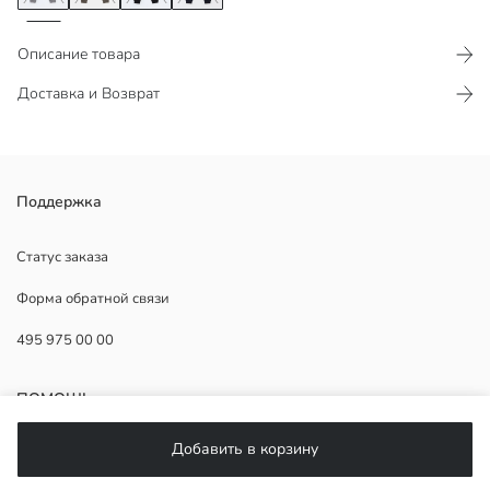
Описание товара
Доставка и Возврат
С эластичным поясом и манжетами с регулируемыми шнурками
Поддержка
эти спортивные брюки обеспечивают комфортную посадку.
Карманы на молнии добавляют практичности, делая их отличным
Статус заказа
выбором для тренировок или повседневной активности.
Форма обратной связи
495 975 00 00
Основная Ткань:
Продавец:
ПОМОЩЬ
Бренд:
Пол:
Добавить в корзину
Форма:
ЧаВо
Ткань: