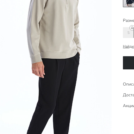
Разме
S
Найди
Опис
Доста
Акци