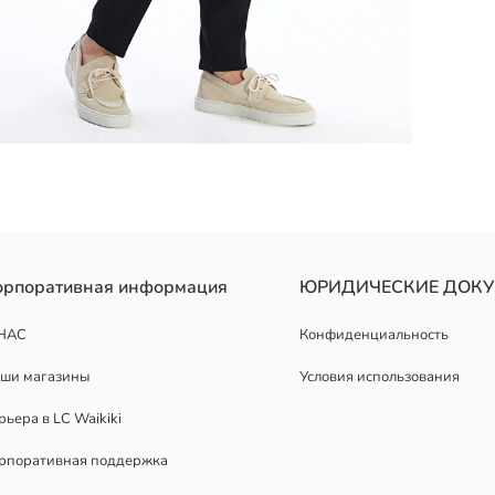
нный из ткани интерлок; с длинными рукавами, с трикотажными м
орпоративная информация
ЮРИДИЧЕСКИЕ ДОК
НАС
Конфиденциальность
ши магазины
Условия использования
рьера в LC Waikiki
рпоративная поддержка