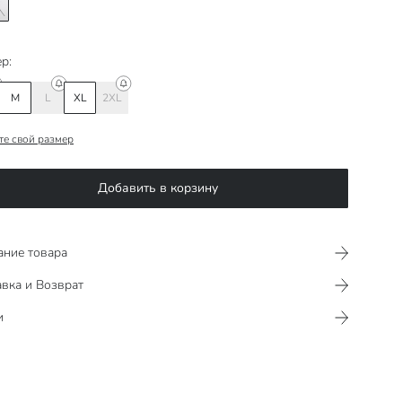
р:
M
L
XL
2XL
те свой размер
Добавить в корзину
ание товара
вка и Возврат
и