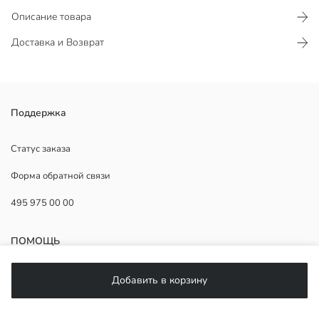
Описание товара
Доставка и Возврат
Набор заколок для девочек состоит из 5 штук, является
Поддержка
эластичным.
Основная Ткань:
Статус заказа
Основной Материал:
Форма обратной связи
Страна происхождения:
Продавец:
495 975 00 00
Бренд:
Пол:
Узор:
ПОМОЩЬ
Состав комплекта:
Коллекция:
Количество штук:
ЧаВо
Добавить в корзину
Возврат
Подписывайтесь на нас