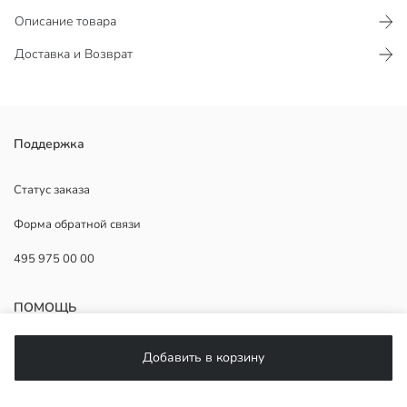
Описание товара
Доставка и Возврат
Поддержка
Основная Ткань:
Подкладка:
Страна происхождения:
Статус заказа
Продавец:
Форма обратной связи
Бренд:
Пол:
495 975 00 00
Форма:
Материал подкладки:
Длина:
ПОМОЩЬ
ЧаВо
Добавить в корзину
Возврат
Подписывайтесь на нас