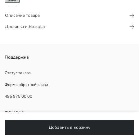
Описание товара
Доставка и Возврат
Платье-рубашка, которое обеспечивает комфорт благодаря
Поддержка
мягкой фактуре ткани, облегает фигуру за счет застежки на
пуговицы спереди и пояса-саша.
Статус заказа
Форма обратной связи
495 975 00 00
Основная Ткань:
Страна происхождения:
Продавец:
ПОМОЩЬ
Бренд:
Пол:
Добавить в корзину
Материал подкладки:
ЧаВо
Форма: