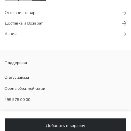
Описание товара
Доставка и Возврат
Акции
Платье для девочек с цветочным принтом, круглым вырезом и
Поддержка
длинным рукавом выполнено из ткани кашкорсе. Имеет
собранную талию и застежку на пуговицы сзади.
Статус заказа
Основная Ткань:
Форма обратной связи
Страна происхождения:
Продавец:
495 975 00 00
Бренд:
Пол:
Форма:
ПОМОЩЬ
Ткань:
Добавить в корзину
ЧаВо