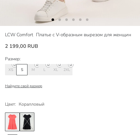
LCW Comfort
Платье с V-образным вырезом для женщин
2 199,00 RUB
Размер:
XS
S
M
L
XL
2XL
Найдите свой размер
Цвет:
Коралловый