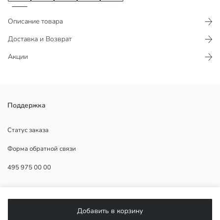
Описание товара
Доставка и Возврат
Акции
Широкий внутренний объем имеет полосатый дизайн.
Поддержка
Основная Ткань:
Статус заказа
Страна происхождения:
Форма обратной связи
Продавец:
Бренд:
495 975 00 00
Пол:
Ткань:
Размер продукта:
ПОМОЩЬ
Материал:
Добавить в корзину
ЧаВо