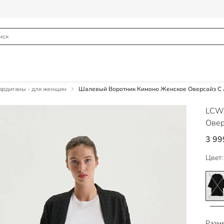
рдиганы - для женщин
Шалевый Воротник Кимоно Женское Оверсайз С
LCWA
Овер
3 99
Цвет:
Разме