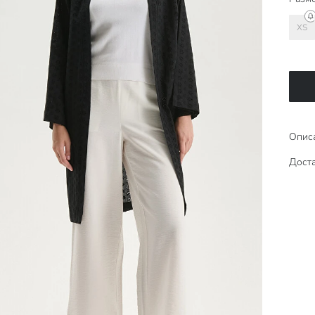
XS
Опис
Доста