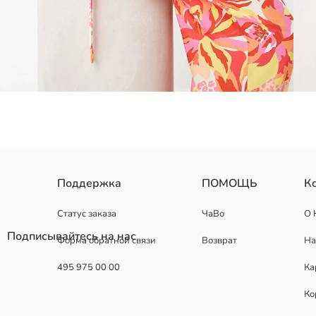
Поддержка
ПОМОЩЬ
К
Статус заказа
ЧаВо
О 
Основная Ткань:
Подписывайтесь на нас
Форма обратной связи
Возврат
На
Страна происхождения:
Продавец:
495 975 00 00
Ка
Бренд:
Пол:
Ко
Форма:
Ткань: