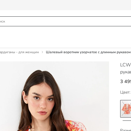
рдиганы - для женщин
Шалевый воротник узорчатое с длинным рукавом
LCW 
рука
3 49
Цвет:
Разме