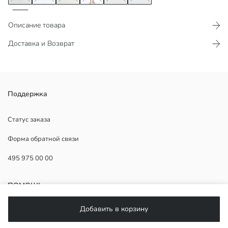
Описание товара
Доставка и Возврат
Он изготовлен из ткани из льняной смеси, благодаря чему
Поддержка
обеспечивает прохладу и легкость летом. Два боковых кармана
обеспечивают удобство использования, позволяя легко носить с
Статус заказа
собой необходимые вещи.
Форма обратной связи
495 975 00 00
Основная Ткань:
Страна происхождения:
ПОМОЩЬ
Продавец:
Бренд:
Добавить в корзину
Пол:
ЧаВо
Форма: