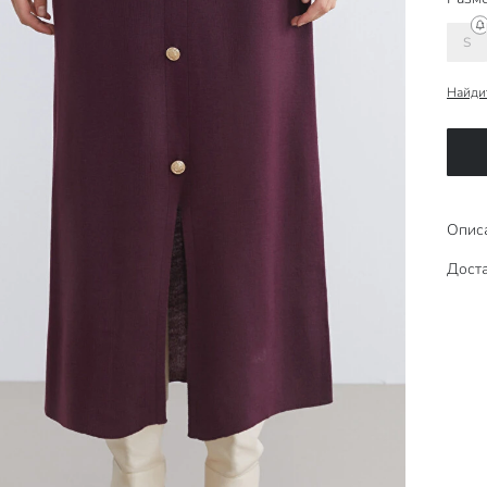
S
Найди
Опис
Доста