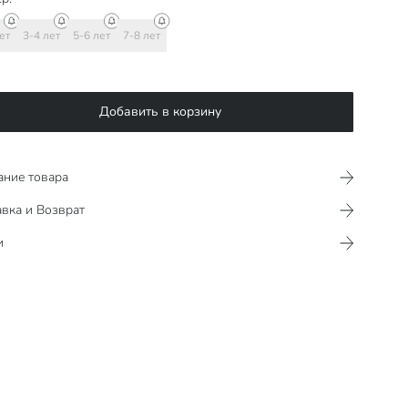
ет
3-4 лет
5-6 лет
7-8 лет
Добавить в корзину
ание товара
вка и Возврат
и