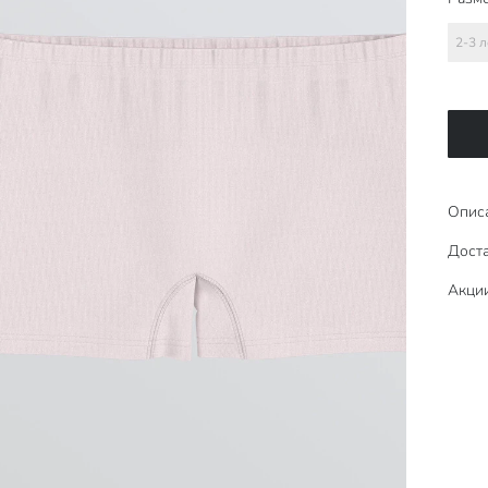
2-3 л
Опис
Доста
Акци