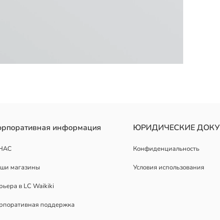
анием хлопка состоит из трех боксеров, два однотонных и один с 
орпоративная информация
ЮРИДИЧЕСКИЕ ДОК
НАС
Конфиденциальность
ши магазины
Условия использования
рьера в LC Waikiki
рпоративная поддержка