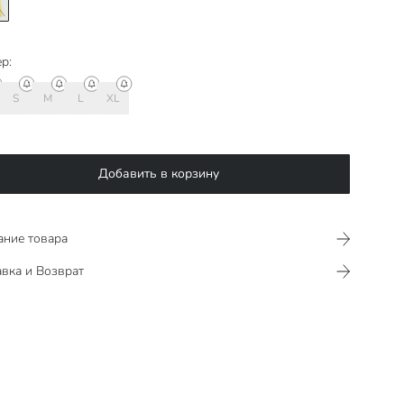
р:
S
M
L
XL
Добавить в корзину
ание товара
вка и Возврат