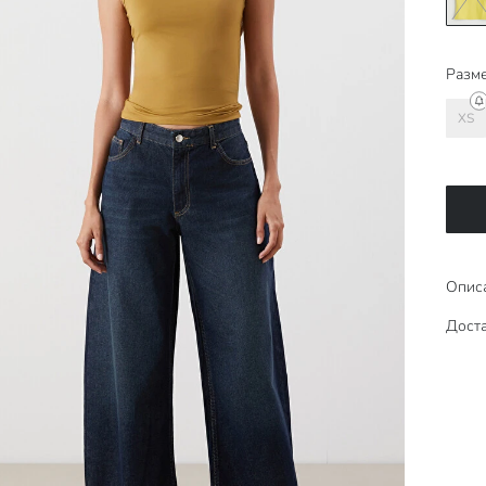
Разме
XS
Опис
Доста