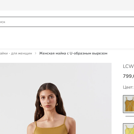
йки - для женщин
Женская майка с U-образным вырезом
LCW 
799,
Цвет: