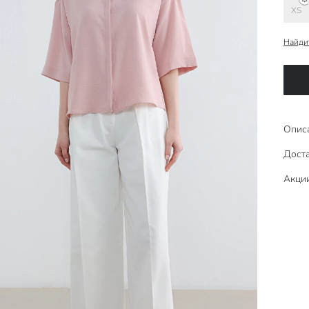
XS
Найди
Опис
Доста
Акци