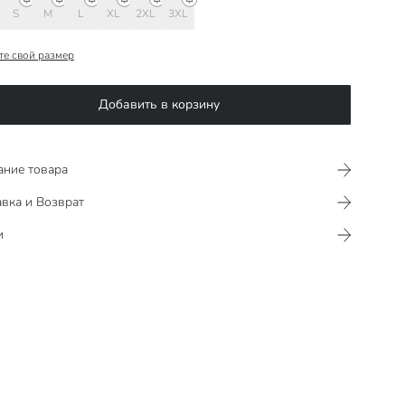
S
M
L
XL
2XL
3XL
те свой размер
Добавить в корзину
ание товара
вка и Возврат
и