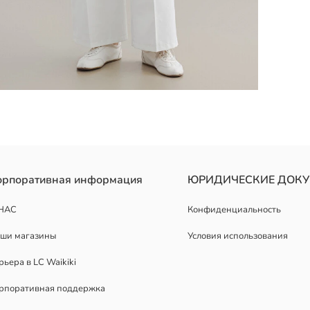
лечом и застёжку на пуговицы с потайной планкой спереди.
орпоративная информация
ЮРИДИЧЕСКИЕ ДОК
НАС
Конфиденциальность
ши магазины
Условия использования
рьера в LC Waikiki
рпоративная поддержка