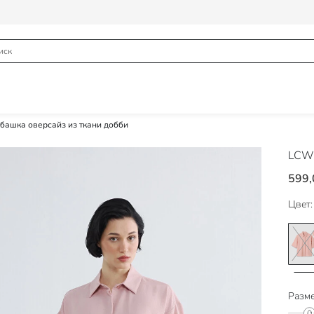
башка оверсайз из ткани добби
LCW 
599,
Цвет:
Разме