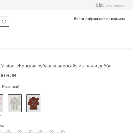
Статус заказа
Войти
Избранное
Моя корзина
Vision
Женская рубашка оверсайз из ткани добби
00 RUB
Розовый
р: