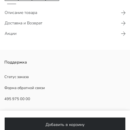
Описание товара
Доставка и Возврат
Акции
Женская футболка с круглым вырезом и коротким рукавом.
Поддержка
Изготовлена из однотонной ткани. Спинка длиннее переда,
овальный подол.
Статус заказа
Форма обратной связи
495 975 00 00
Основная Ткань:
Страна происхождения:
Продавец:
ПОМОЩЬ
Бренд:
Пол:
Добавить в корзину
Форма:
ЧаВо