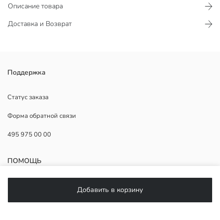
Описание товара
Доставка и Возврат
Эти леггинсы с удобным эластичным поясом обеспечивают
Поддержка
надежную посадку. Ткань интерлок обеспечивает легкость
движений, что делает их идеальными для занятий спортом или
Статус заказа
повседневной деятельности.
Форма обратной связи
495 975 00 00
Основная Ткань:
Страна происхождения:
ПОМОЩЬ
Продавец:
Бренд:
Пол:
ЧаВо
Добавить в корзину
Форма:
Возврат
Ткань:
Подписывайтесь на нас
фасон брюк: