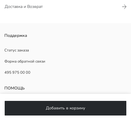
Доставка и Возврат
Женские сандалии имеют дизайн с двумя ремешками и удобную
Поддержка
подошву.
Продавец:
Статус заказа
Бренд:
Форма обратной связи
Пол:
Узор:
495 975 00 00
Вид носка обуви:
Способ закрытия обуви:
ПОМОЩЬ
ЧаВо
Добавить в корзину
Возврат
Подписывайтесь на нас