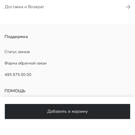
Доставка и Возврат
Женская тапочка с плетеными двойными ремешками. Ремешки
Поддержка
оснащены регулируемыми пряжками. Подошва из пробки.
Страна происхождения:
Статус заказа
Продавец:
Форма обратной связи
Бренд:
Пол:
495 975 00 00
Узор:
Вид носка обуви:
ПОМОЩЬ
ЧаВо
Добавить в корзину
Возврат
Подписывайтесь на нас