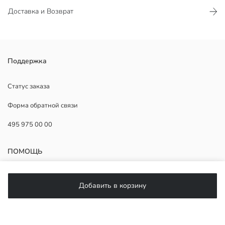
Доставка и Возврат
Женские шлепанцы имеют два регулируемых ремешка с
Поддержка
пряжками на верхней части. Имеют плоскую подошву.
Страна происхождения:
Статус заказа
Продавец:
Форма обратной связи
Бренд:
Пол:
495 975 00 00
Узор:
Ткань:
Вид носка обуви:
ПОМОЩЬ
ЧаВо
Добавить в корзину
Возврат
Подписывайтесь на нас