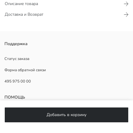
Описание товара
Доставка и Возврат
Женский дутый жилет с высоким воротником и без рукавов,
Поддержка
стеганый и с потайной застежкой на кнопки спереди.
Статус заказа
Форма обратной связи
Карман:
495 975 00 00
Наполнитель:
Основная Ткань:
Подкладка:
ПОМОЩЬ
Страна происхождения:
Продавец:
Бренд:
ЧаВо
Добавить в корзину
Пол:
Возврат
Материал подкладки:
Подписывайтесь на нас
Форма: