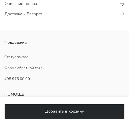
Описание товара
Доставка и Возврат
Женское пуховое пальто со стойкой и несъёмным капюшоном. С
Поддержка
длинными рукавами и застёжкой-молнией. С боковыми карманами
и стёганой отделкой.
Статус заказа
Форма обратной связи
495 975 00 00
Наполнитель:
Основная Ткань:
Подкладка:
ПОМОЩЬ
Страна происхождения:
Продавец:
Бренд:
ЧаВо
Добавить в корзину
Пол:
Возврат
Форма:
Подписывайтесь на нас
Материал подкладки: