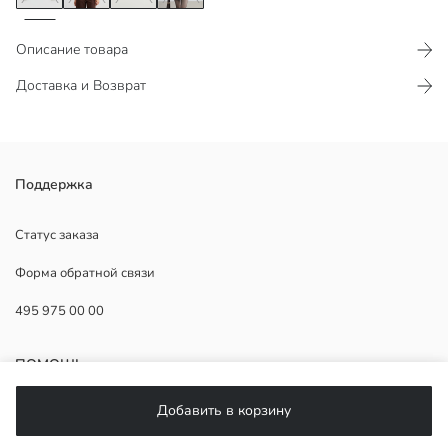
Описание товара
Доставка и Возврат
Женский кардиган из трикотажной ткани средней толщины, с
Поддержка
круглым вырезом и длинными рукавами. Спереди застёгивается
на пуговицы, края рукавов и низа выполнены резинкой.
Статус заказа
Форма обратной связи
495 975 00 00
Основная Ткань:
Страна происхождения:
Продавец:
ПОМОЩЬ
Бренд:
Пол:
Добавить в корзину
Форма:
ЧаВо
Ткань: