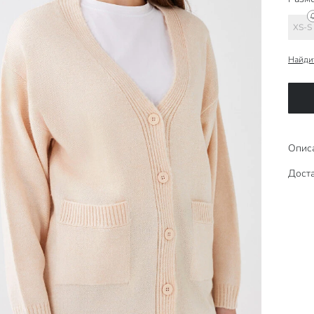
XS-S
Найди
Опис
Доста