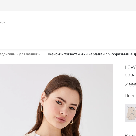
рдиганы - для женщин
Женский трикотажный кардиган с v-образным вы
LCW
обра
2 99
Цвет:
Разме