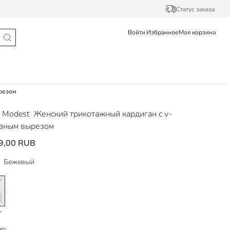
Статус заказа
Войти
Избранное
Моя корзина
резом
 Modest
Женский трикотажный кардиган с v-
зным вырезом
9,00 RUB
Бежевый
р: