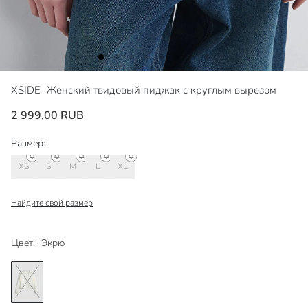
XSIDE
Женский твидовый пиджак с круглым вырезом
2 999,00 RUB
Размер:
XS
S
M
L
XL
Найдите свой размер
Цвет:
Экрю