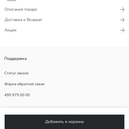
Описание товара
Доставка и Возврат
Акции
Женский пиджак с круглым вырезом, длинными рукавами,
Поддержка
накладными карманами спереди и застежкой на пуговицы. Край
подола, воротник и края карманов декорированы кисточками.
Статус заказа
Форма обратной связи
495 975 00 00
Основная Ткань:
Подкладка:
Продавец:
ПОМОЩЬ
Бренд:
Пол:
Добавить в корзину
Форма:
ЧаВо