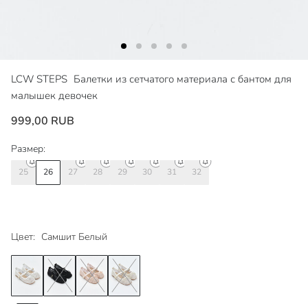
LCW STEPS
Балетки из сетчатого материала с бантом для
малышек девочек
999,00 RUB
Размер:
25
26
27
28
29
30
31
32
Цвет:
Самшит Белый