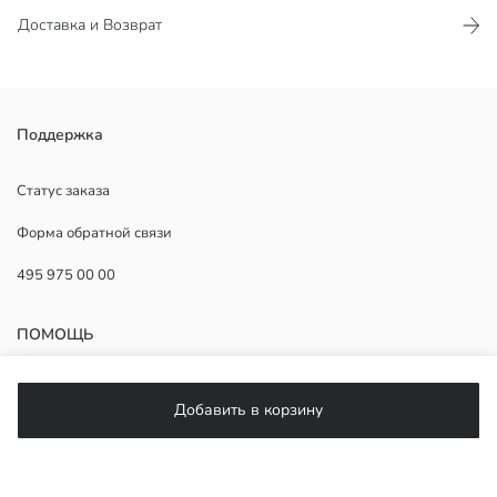
Доставка и Возврат
Брюки для мальчиков стандартного кроя, изготовленные из ткани
Поддержка
поливискоза. Эластичный пояс и регулируемая завязка, с
боковыми карманами.
Статус заказа
Основная Ткань:
Форма обратной связи
Страна происхождения:
Продавец:
495 975 00 00
Бренд:
Пол:
Форма:
ПОМОЩЬ
Ткань:
Посадка:
фасон брюк:
ЧаВо
Добавить в корзину
Толщина:
Возврат
Подписывайтесь на нас