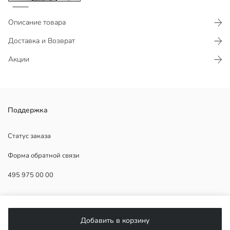
Описание товара
Доставка и Возврат
Акции
Сшитые из габардина из 100% хлопка, эти брюки для мальчиков
Поддержка
имеют эластичный пояс и манжеты и дополнены боковыми
карманами.
Статус заказа
Основная Ткань:
Форма обратной связи
Страна происхождения:
Продавец:
495 975 00 00
Бренд:
Пол:
Форма:
ПОМОЩЬ
Ткань:
Посадка:
Добавить в корзину
фасон брюк:
ЧаВо