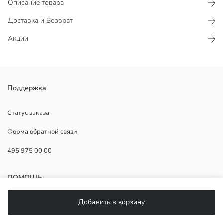
Описание товара
Доставка и Возврат
Акции
Футболка для мальчиков с круглым вырезом и коротким рукавом
Поддержка
выполнена из хлопковой джерси и имеет вышивку спереди.
Основная Ткань:
Статус заказа
Страна происхождения:
Форма обратной связи
Продавец:
Бренд:
495 975 00 00
Пол:
Форма:
Ткань:
ПОМОЩЬ
Толщина:
Добавить в корзину
ЧаВо
Возврат