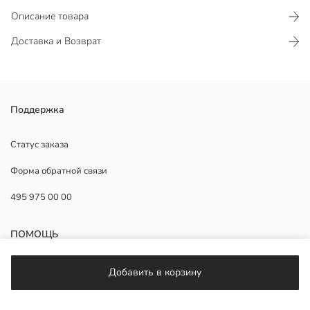
Описание товара
Доставка и Возврат
Поддержка
Основная Ткань:
Страна происхождения:
Продавец:
Статус заказа
Бренд:
Форма обратной связи
Пол:
Форма:
495 975 00 00
Ткань:
Толщина:
ПОМОЩЬ
ЧаВо
Добавить в корзину
Возврат
Подписывайтесь на нас