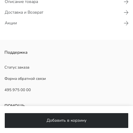
Описание товара
Доставка и Возврат
Акции
Футболка для мальчиков с круглым вырезом и коротким рукавом,
Поддержка
выполнена из джерси из 100% хлопка. С принтом спереди.
Основная Ткань:
Статус заказа
Страна происхождения:
Форма обратной связи
Продавец:
Бренд:
495 975 00 00
Пол:
Форма:
Ткань:
ПОМОЩЬ
Толщина:
Добавить в корзину
ЧаВо
Возврат