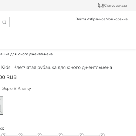
Статус заказа
Войти
Избранное
Моя корзина
башка для юного джентльмена
 Kids
Клетчатая рубашка для юного джентльмена
00 RUB
Экрю В Клетку
р: