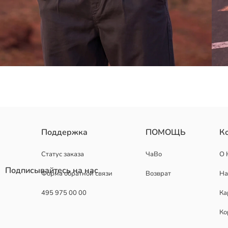
Рубашка для мальчиков в клетку с длинными рукавами, изготовле
Поддержка
ПОМОЩЬ
К
Основная Ткань:
Страна происхождения:
Статус заказа
ЧаВо
О 
Продавец:
Подписывайтесь на нас
Форма обратной связи
Возврат
На
Бренд:
Пол:
495 975 00 00
Ка
Форма:
Ткань:
Ко
Толщина: