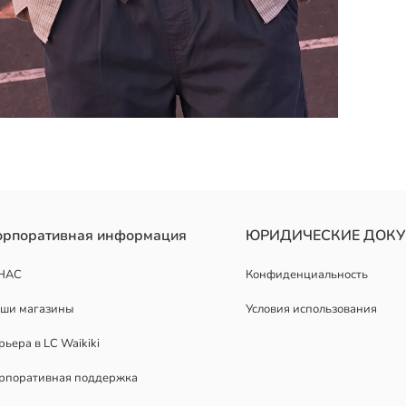
нная из вафельной ткани из 100% хлопка. Спереди застёгивается 
орпоративная информация
ЮРИДИЧЕСКИЕ ДОК
НАС
Конфиденциальность
ши магазины
Условия использования
рьера в LC Waikiki
рпоративная поддержка