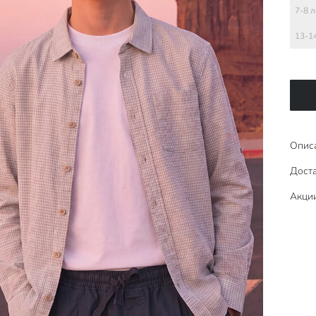
7-8 л
13-1
Опис
Доста
Акци