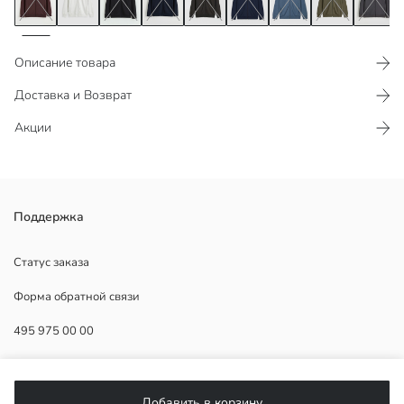
Описание товара
Доставка и Возврат
Акции
Мужская толстовка с капюшоном и длинными рукавами
Поддержка
выполнена из интерлока. Застёгивается на молнию, манжеты и
нижний край на резинке.
Статус заказа
Основная Ткань:
Форма обратной связи
Страна происхождения:
Продавец:
495 975 00 00
Бренд:
Пол:
Форма:
ПОМОЩЬ
Ткань:
Добавить в корзину