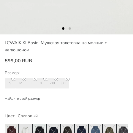
LCWAIKIKI Basic
Мужская толстовка на молнии с
капюшоном
899,00 RUB
Размер:
S
M
L
XL
2XL
3XL
Найдите свой размер
Цвет:
Сливовый