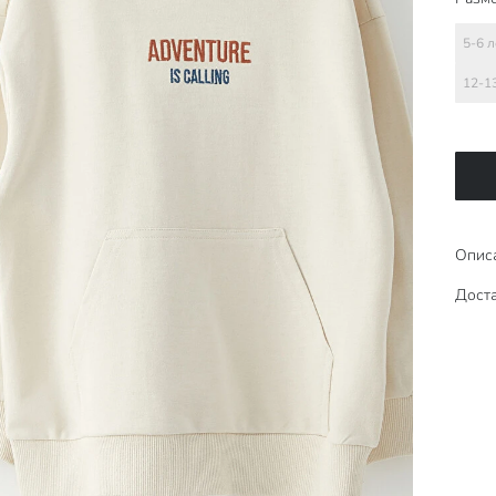
5-6 л
12-1
Опис
Доста