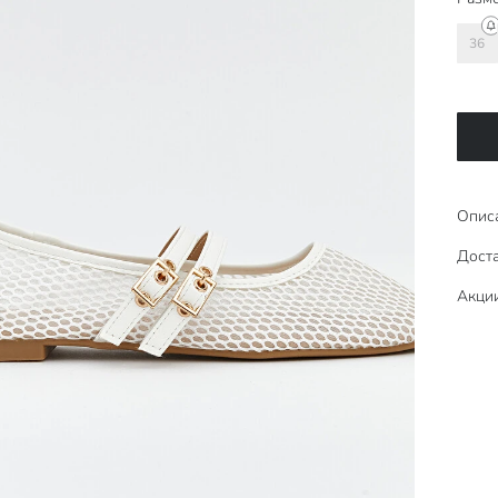
36
Опис
Доста
Акци