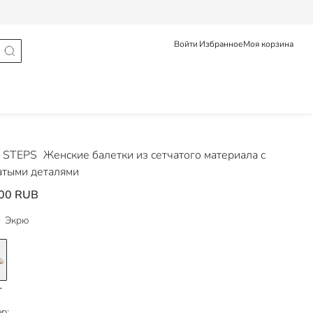
Статус заказа
Войти
Избранное
Моя корзина
 STEPS
Женские балетки из сетчатого материала с
атыми деталями
00 RUB
Экрю
р: